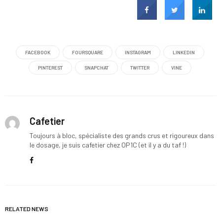
FACEBOOK
FOURSQUARE
INSTAGRAM
LINKEDIN
PINTEREST
SNAPCHAT
TWITTER
VINE
Cafetier
Toujours à bloc, spécialiste des grands crus et rigoureux dans
le dosage, je suis cafetier chez OP1C (et il y a du taf !)
RELATED NEWS