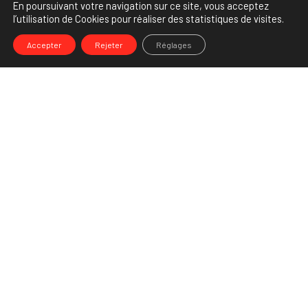
En poursuivant votre navigation sur ce site, vous acceptez
l’utilisation de Cookies pour réaliser des statistiques de visites.
Accepter
Rejeter
Réglages
Leave a Reply
You must be
logged in
to post a comment.
-->
Share
Partenaire Marketing Facebook et membre de l'Association des
Agences-Conseils en Communication. Et fiers de l'être !