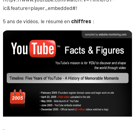
ic&feature=player_embedded#!
5 ans de vidéos, le résumé en
chiffres
: