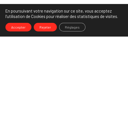
En poursuivant votre navigation sur ce site, vous acceptez
l’utilisation de Cookies pour réaliser des statistiques de visites.
Accepter
Rejeter
Réglages
Leave a Reply
You must be
logged in
to post a comment.
-->
Share
Partenaire Marketing Facebook et membre de l'Association des