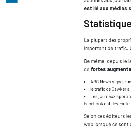
abonnés aux journau
est lié aux médias 
Statistique
La plupart des propr
important de trafic.
De même, depuis le 
de
fortes augmentat
ABC News signale u
le trafic de Gawker a
Les journaux sportifs 
Facebook est devenu le
Selon ces éditeurs le
web lorsque ce sont d