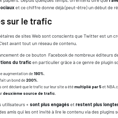
x papiers. Depuis quelques temps, on entend dire que
l’av
sociaux
et ce chiffre donne déjà (peut-être) un début de r
s sur le trafic
iétaires de sites Web sont conscients que Twitter est un cr
 C’est avant tout un réseau de contenu.
lancement de ce bouton Facebook de nombreux éditeurs de
ions du trafic
en particulier grâce à ce genre de plugin so
ne augmentation de
190%
.
 fait un bond de
200%
.
ont déclaré que le trafic sur leur site a été
multiplié par 5
et NBA.c
ur
deuxième source de trafic
.
s utilisateurs «
sont plus engagés
et
restent plus longt
es amis qui les ont invité à lire le contenu via des plugins