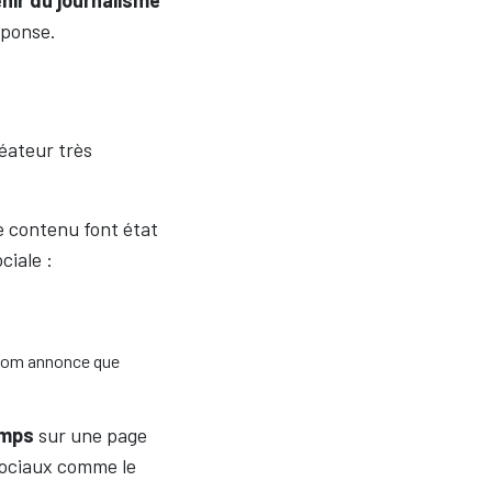
enir du journalisme
éponse.
éateur très
 contenu font état
ciale :
om annonce que
emps
sur une page
 sociaux comme le