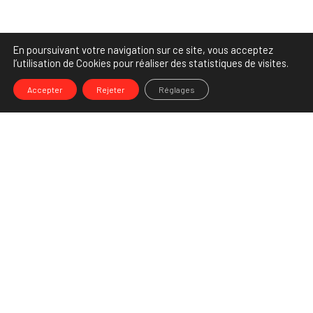
En poursuivant votre navigation sur ce site, vous acceptez
l’utilisation de Cookies pour réaliser des statistiques de visites.
Accepter
Rejeter
Réglages
-->
Share
Partenaire Marketing Facebook et membre de l'Association des
Agences-Conseils en Communication. Et fiers de l'être !