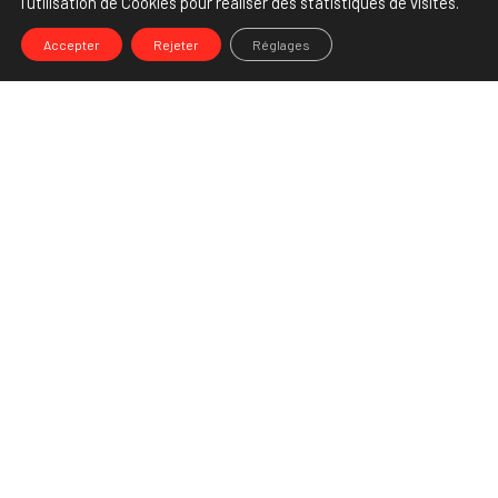
l’utilisation de Cookies pour réaliser des statistiques de visites.
Accepter
Rejeter
Réglages
-->
Share
Partenaire Marketing Facebook et membre de l'Association des
Agences-Conseils en Communication. Et fiers de l'être !