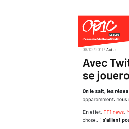
08/02/2011 /
Actus
Avec Twit
se jouero
On le sait, les rés
apparemment, nous ne
En effet,
TF1 news
,
M
chose…)
s’allient 