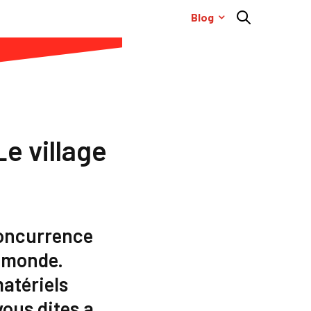
Blog
Le village
concurrence
e monde.
atériels
ous dites a