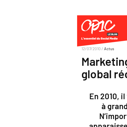
12/07/2010 /
Actus
Marketing
global ré
En 2010, i
à grand
N’impor
apparaisse