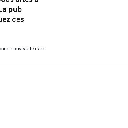
 La pub
uez ces
rande nouveauté dans