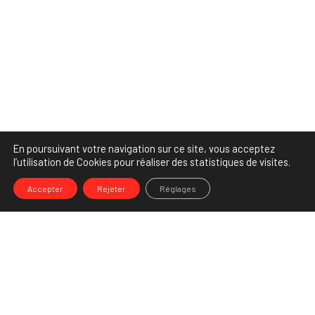
En poursuivant votre navigation sur ce site, vous acceptez
l’utilisation de Cookies pour réaliser des statistiques de visites.
Accepter
Rejeter
Réglages
-->
Share
Partenaire Marketing Facebook et membre de l'Association des
Agences-Conseils en Communication. Et fiers de l'être !