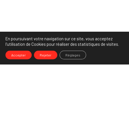
En poursuivant votre navigation sur ce site, vous acceptez
l’utilisation de Cookies pour réaliser des statistiques de visites.
Accepter
Rejeter
Réglages
-->
Share
Partenaire Marketing Facebook et membre de l'Association des
Agences-Conseils en Communication. Et fiers de l'être !