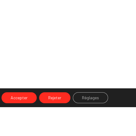
Accepter
Rejeter
Réglages
NEXT POST (N)
Snapchat : opportunités, usages et best practices