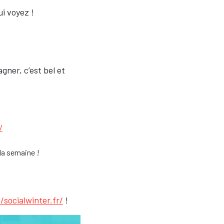
i voyez !
agner, c’est bel et
/
la semaine !
/socialwinter.fr/
!