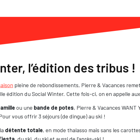
ter, l’édition des tribus !
saison
pleine de rebondissements, Pierre & Vacances remet
e édition du Social Winter. Cette fois-ci, on en appelle
aux
famille
ou une
bande de potes
, Pierre & Vacances WANT 
our vous offrir 3 séjours (de dingue) au ski !
 la
détente totale
, en mode thalasso mais sans les carottes 
Fiesta
, du ski, du ski et aussi de l’après-ski !