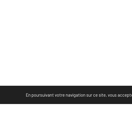
En poursuivant votre navigation sur ce site, vous acceptez 
-->
PREVIOUS POST (P)
Design Minute #13