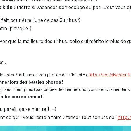
s kids
! Pierre & Vacances s’en occupe ou pas. C’est vous qu
ait pour être l’une de ces 3 tribus ?
nfin, presque.)
uver que la meilleure des tribus, celle qui mérite le plus de g
es :
déjantée/farfelue de vos photos de tribu ici =>
http://socialwinter.fr
nner lors des battles photos !
 grises, 3 énigmes (pas piquée des hannetons) vont s’enchaîner dans 
pondre correctement !
 pareil, ça se mérite ! ;-)
 ce qu’il vous reste à faire : foncer tout schuss sur
http:/