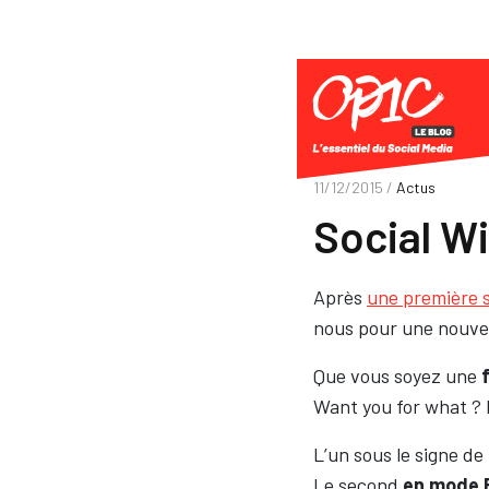
11/12/2015 /
Actus
Social Win
Après
une première 
nous pour une nouvell
Que vous soyez une
Want you for what ? P
L’un sous le signe de
Le second
en mode 