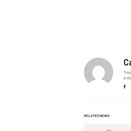
C
Touj
a du
RELATED NEWS