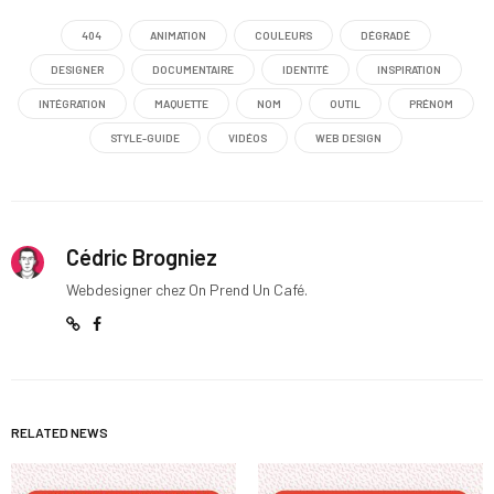
404
ANIMATION
COULEURS
DÉGRADÉ
DESIGNER
DOCUMENTAIRE
IDENTITÉ
INSPIRATION
INTÉGRATION
MAQUETTE
NOM
OUTIL
PRÉNOM
STYLE-GUIDE
VIDÉOS
WEB DESIGN
Cédric Brogniez
Webdesigner chez On Prend Un Café.
RELATED NEWS