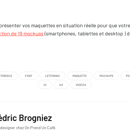
présenter vos maquettes en situation réelle pour que votre 
ction de 19 mockups
(smartphones, tablettes et desktop ) dev
FÉRENCE
FONT
LETTERING
MAQUETTE
MOCKUPS
PO
UI
UX
VIDÉOS
édric Brogniez
esigner chez On Prend Un Café.