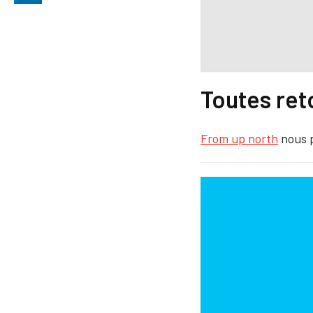
Toutes re
From up north
nous p