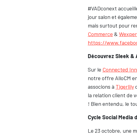
#VADconext accueille
jour salon et égaleme
mais surtout pour re
Commerce
&
Wexper
https://www.facebo
Découvrez Sleek & 
Sur le
Connected Inno
notre offre AlloCM e
associons à
Tigerlily
q
la relation client de 
! Bien entendu, le to
Cycle Social Media 
Le 23 octobre, une m