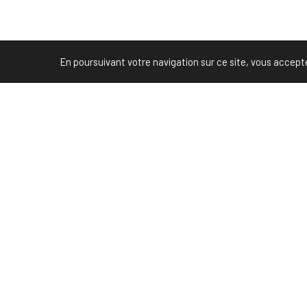
En poursuivant votre navigation sur ce site, vous acceptez 
-->
PREVIOUS POST (P)
Un apéro inédit au Furet du Nord de Lille, ça vous ten
Partenaire Marketing Facebook et membre de
l'Association des Agences-Conseils en
Communication. Et fiers de l'être !