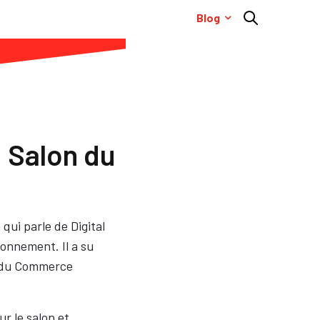
Blog
! Salon du
qui parle de Digital
tionnement. Il a su
 du Commerce
r le salon et