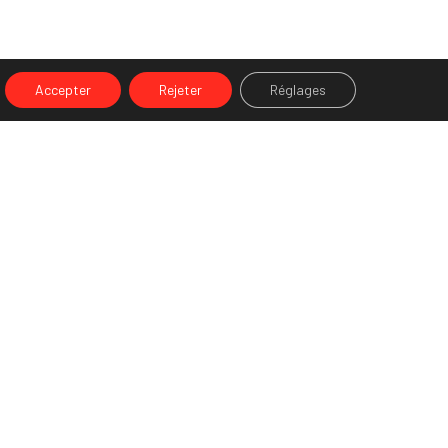
Accepter
Rejeter
Réglages
NEXT POST (N)
On a testé pour vous : latergramme
our plus de détails sur l’utilisation de tes données
ersonnelles,
c’est ici.
our configurer tes cookies,
c’est là
t pour voir nos mentions légales,
clique ici.