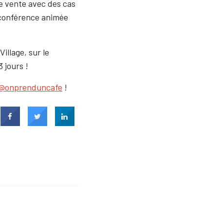
de vente avec des cas
e conférence animée
illage, sur le
 jours !
@onprenduncafe
!