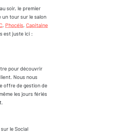
 au soir, le premier
 un tour sur le salon
C
,
Phocéis
,
Capitaine
 est juste ici :
ntre pour découvrir
 client. Nous nous
e offre de gestion de
 même les jours fériés
t.
sur le Social