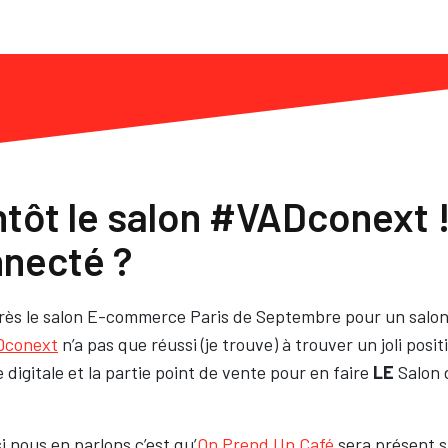
ntôt le salon #VADconext 
nnecté ?
près le salon E-commerce Paris de Septembre pour un salon 
Dconext
n’a pas que réussi (je trouve) à trouver un joli posi
tie digitale et la partie point de vente pour en faire
LE
Salon
i nous en parlons c’est qu’
On Prend Un Café
sera présent su