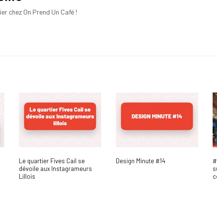
ier chez On Prend Un Café !
#
Le quartier Fives Cail se
Design Minute #14
s
?
dévoile aux Instagrameurs
c
Lillois