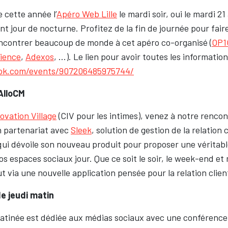
 cette année l’
Apéro Web Lille
le mardi soir, oui le mardi 21
nt jour de nocturne. Profitez de la fin de journée pour faire
ncontrer beaucoup de monde à cet apéro co-organisé (
OP1
ience
,
Adexos
, …). Le lien pour avoir toutes les informations
ok.com/events/907206485975744/
AlloCM
vation Village
(CIV pour les intimes), venez à notre renco
n partenariat avec
Sleek
, solution de gestion de la relation
ui dévoile son nouveau produit pour proposer une véritabl
vos espaces sociaux jour. Que ce soit le soir, le week-end et
ut via une nouvelle application pensée pour la relation clien
de jeudi matin
atinée est dédiée aux médias sociaux avec une conférence 