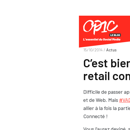
15/10/2014 /
Actus
C’est bie
retail co
Difficile de passer a
et de Web. Mais
#VA
allier à la fois la par
Connecté !
Vous l’aurez deviné, s