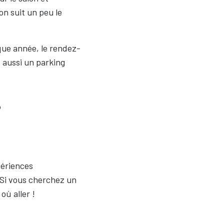
on suit un peu le
que année, le rendez-
is aussi un parking
?
périences
 Si vous cherchez un
où aller !