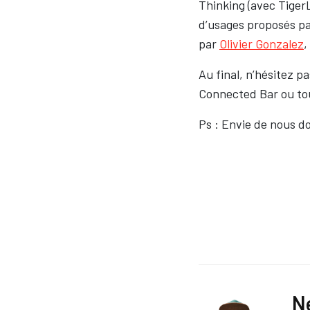
Thinking (avec TigerL
d’usages proposés p
par
Olivier Gonzalez
,
Au final, n’hésitez p
Connected Bar ou tou
Ps : Envie de nous d
Ne