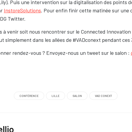
ily). Puis une intervention sur la digitalisation des points 
ar
InstoreSolutions
. Pour enfin finir cette matinée sur un
 DG Twitter.
as à venir soit nous rencontrer sur le Connected Innovation V
t simplement dans les allées de #VADconext pendant ces 3
onner rendez-vous ? Envoyez-nous un tweet sur le salon :
CONFÉRENCE
LILLE
SALON
VAD CONEXT
llio