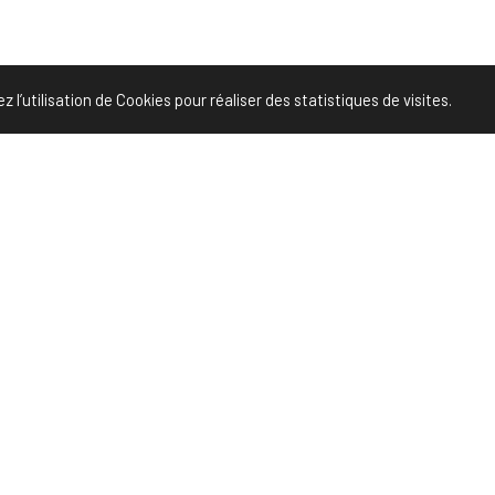
l’utilisation de Cookies pour réaliser des statistiques de visites.
Share
te ?
P
p
P
AGENCE SOCIAL MEDIA
E
INDÉPENDANTE