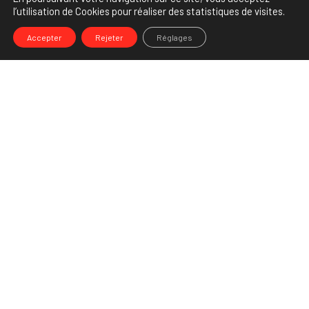
l’utilisation de Cookies pour réaliser des statistiques de visites.
Accepter
Rejeter
Réglages
-->
Share
Partenaire Marketing Facebook et membre de l'Association des
Agences-Conseils en Communication. Et fiers de l'être !