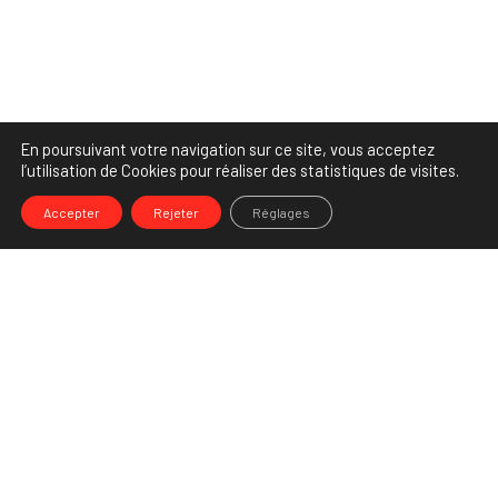
En poursuivant votre navigation sur ce site, vous acceptez
l’utilisation de Cookies pour réaliser des statistiques de visites.
Accepter
Rejeter
Réglages
-->
Share
Partenaire Marketing Facebook et membre de l'Association des
Agences-Conseils en Communication. Et fiers de l'être !