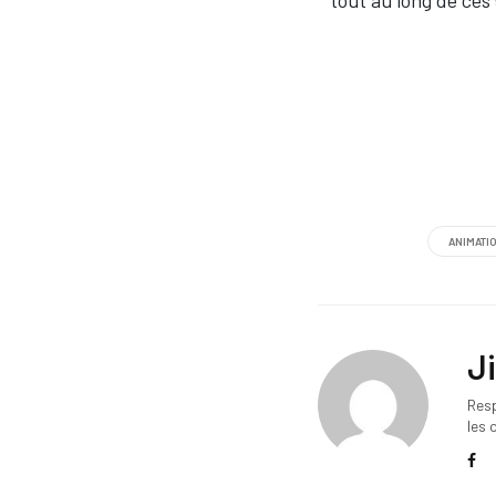
tout au long de ces
ANIMATI
J
Res
les 