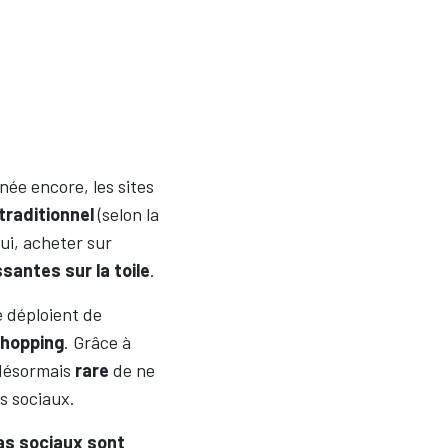
née encore, les sites
raditionnel
(selon la
ui, acheter sur
santes sur la toile
.
 déploient de
shopping
. Grâce à
 désormais
rare
de ne
ls sociaux.
as sociaux sont