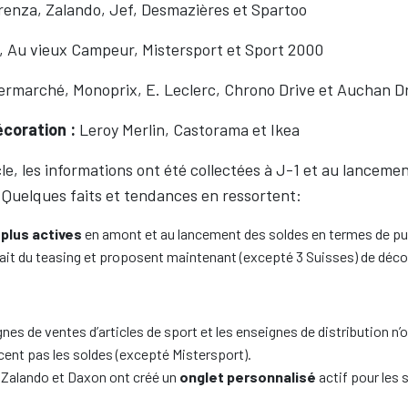
renza, Zalando, Jef, Desmazières et Spartoo
 Au vieux Campeur, Mistersport et Sport 2000
ermarché, Monoprix, E. Leclerc, Chrono Drive et Auchan D
coration :
Leroy Merlin, Castorama et Ikea
le, les informations ont été collectées à J-1 et au lancemen
 Quelques faits et tendances en ressortent:
 plus actives
en amont et au lancement des soldes en termes de pu
fait du teasing et proposent maintenant (excepté 3 Suisses) de décou
gnes de ventes d’articles de sport et les enseignes de distribution n’
cent pas les soldes (excepté Mistersport).
 Zalando et Daxon ont créé un
onglet personnalisé
actif pour les 