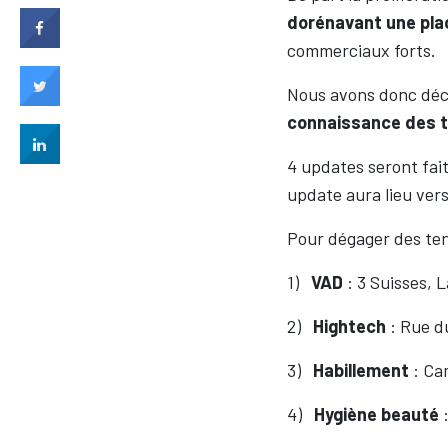
dorénavant une plac
commerciaux forts.
Nous avons donc dé
connaissance des t
4 updates seront fait
update aura lieu ver
Pour dégager des ten
1)
VAD
: 3 Suisses, 
2)
Hightech
: Rue d
3)
Habillement
: Cam
4)
Hygiène beauté
: