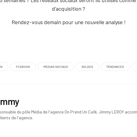
 5 semaines ? Les réseaux sociaux seront ils utilisés comme 
d’acquisition ?
Rendez-vous demain pour une nouvelle analyse !
ON
FCEBOOK
MEDIAS SOCIAUX
SOLDES
TENDANCES
immy
ponsable du pôle Média de l'agence On Prend Un Café, Jimmy LEROY acco
clients de l'agence.