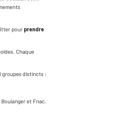
vénements
itter pour
prendre
 soldes. Chaque
 groupes distincts :
 Boulanger et Fnac.