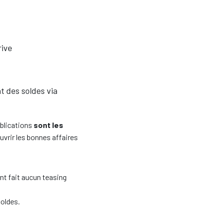
rive
t des soldes via
blications
sont les
vrir les bonnes affaires
ont fait aucun teasing
soldes.