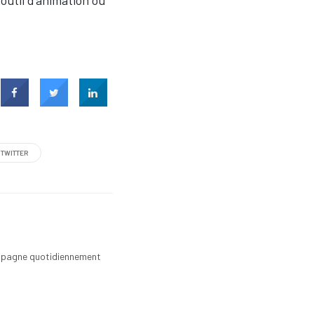
outil d’animation ou
TWITTER
mpagne quotidiennement