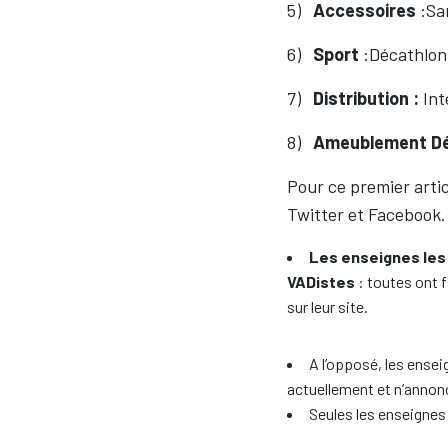
5)
Accessoires
:Sa
6)
Sport
:Décathlon,
7)
Distribution :
Int
8)
Ameublement Dé
Pour ce premier artic
Twitter et Facebook.
Les enseignes les
VADistes
: toutes ont 
sur leur site.
A l’opposé, les ensei
actuellement et n’annon
Seules les enseignes