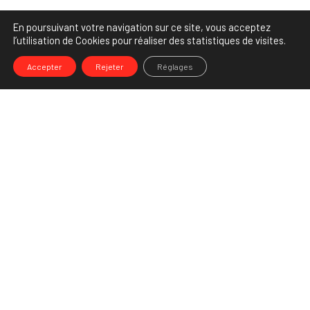
En poursuivant votre navigation sur ce site, vous acceptez
l’utilisation de Cookies pour réaliser des statistiques de visites.
Accepter
Rejeter
Réglages
-->
Share
Partenaire Marketing Facebook et membre de l'Association des
Agences-Conseils en Communication. Et fiers de l'être !