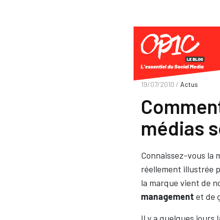
19/07/2010 /
Actus
Comment t
médias s
Connaissez-vous la m
réellement illustrée 
la marque vient de n
management
et de 
Il y a quelques jours