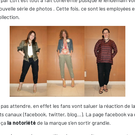
par Loft est tout à fait cohérente pusique le lendemain von
velle série de photos . Cette fois, ce sont les employées 
ollection.
t pas attendre, en effet les fans vont saluer la réaction de l
nts canaux (facebook, twitter, blog…). La page facebook va
e ça
la notoriété
de la marque s’en sortir grandie.