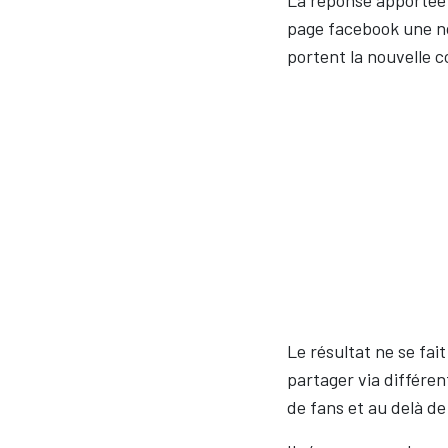
La réponse apportée 
page facebook une nou
portent la nouvelle c
Le résultat ne se fai
partager via différe
de fans et au delà d