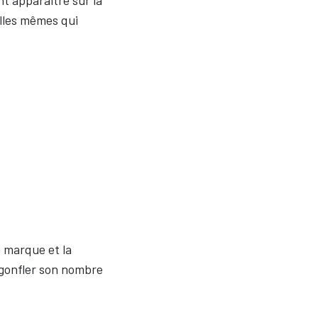
t apparaitre sur la
elles mêmes qui
a marque et la
 gonfler son nombre