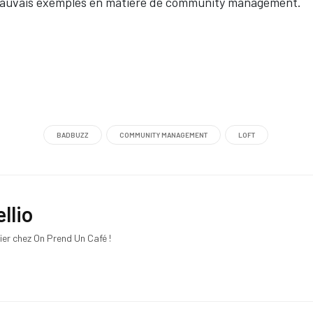
s mauvais exemples en matière de community management.
BADBUZZ
COMMUNITY MANAGEMENT
LOFT
llio
ier chez On Prend Un Café !