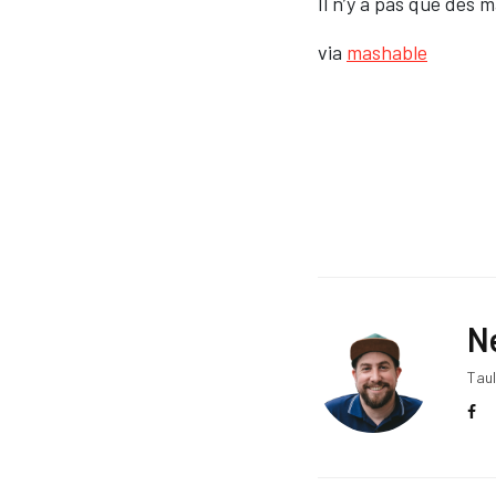
Il n’y a pas que de
via
mashable
Ne
Taul