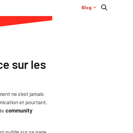
Blog
e sur les
ent ne s’est jamais
unication et pourtant,
 de
community
on publie sur sa page