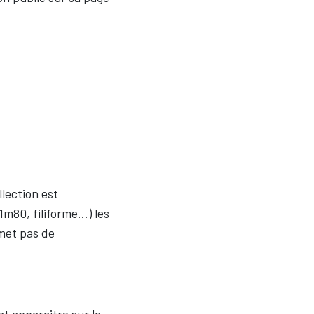
lection est
 1m80, filiforme…) les
met pas de