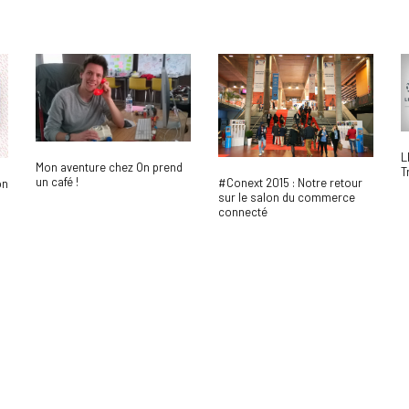
L
Mon aventure chez On prend
T
un café !
#Conext 2015 : Notre retour
on
sur le salon du commerce
connecté