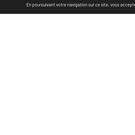
En poursuivant votre navigation sur ce site, vous acceptez 
You must be
logged i
-->
PREVIOUS POST (P)
Emploi et réseaux sociaux: l'enquête.
Partenaire Marketing Facebook et membre de