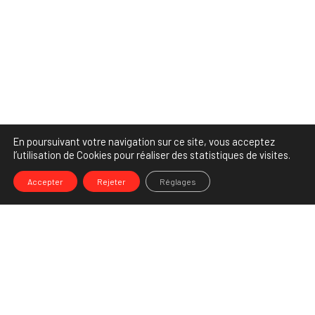
En poursuivant votre navigation sur ce site, vous acceptez
l’utilisation de Cookies pour réaliser des statistiques de visites.
Accepter
Rejeter
Réglages
-->
Share
Partenaire Marketing Facebook et membre de l'Association des
Agences-Conseils en Communication. Et fiers de l'être !