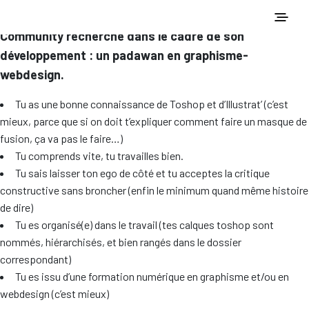
On prend un café, Agence Social Media Marketing &
Community recherche dans le cadre de son
développement : un padawan en graphisme-
webdesign.
Tu as une bonne connaissance de Toshop et d’Illustrat’ (c’est
mieux, parce que si on doit t’expliquer comment faire un masque de
fusion, ça va pas le faire…)
Tu comprends vite, tu travailles bien.
Tu sais laisser ton ego de côté et tu acceptes la critique
constructive sans broncher (enfin le minimum quand même histoire
de dire)
Tu es organisé(e) dans le travail (tes calques toshop sont
nommés, hiérarchisés, et bien rangés dans le dossier
correspondant)
Tu es issu d’une formation numérique en graphisme et/ou en
webdesign (c’est mieux)