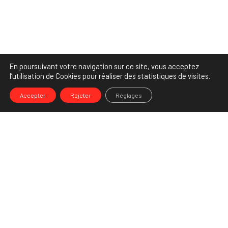
En poursuivant votre navigation sur ce site, vous acceptez
l’utilisation de Cookies pour réaliser des statistiques de visites.
Accepter
Rejeter
Réglages
-->
Share
Partenaire Marketing Facebook et membre de l'Association des
Agences-Conseils en Communication. Et fiers de l'être !