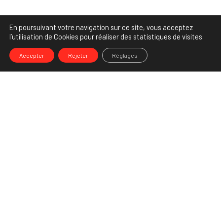
En poursuivant votre navigation sur ce site, vous acceptez
l’utilisation de Cookies pour réaliser des statistiques de visites.
Accepter
Rejeter
Réglages
-->
Share
Partenaire Marketing Facebook et membre de l'Association des
Agences-Conseils en Communication. Et fiers de l'être !