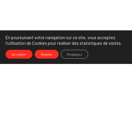
En poursuivant votre navigation sur ce site, vous acceptez
l’utilisation de Cookies pour réaliser des statistiques de visites.
Accepter
Rejeter
Réglages
-->
Share
Partenaire Marketing Facebook et membre de l'Association des
Agences-Conseils en Communication. Et fiers de l'être !