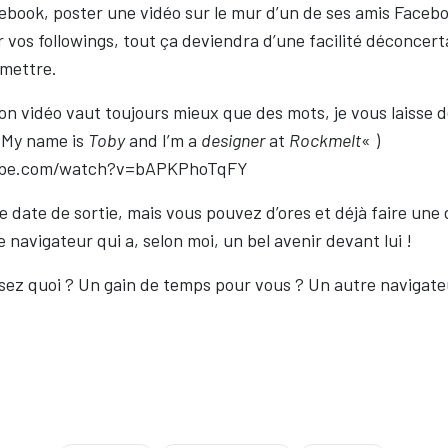
cebook, poster une vidéo sur le mur d’un de ses amis Faceb
 vos followings, tout ça deviendra d’une facilité déconcer
 mettre.
n vidéo vaut toujours mieux que des mots, je vous laisse 
 My name is
Toby
and I’m a
designer
at
Rockmelt
« )
ube.com/watch?v=bAPKPhoTqFY
e date de sortie, mais vous pouvez d’ores et déjà faire un
ce navigateur qui a, selon moi, un bel avenir devant lui !
sez quoi ? Un gain de temps pour vous ? Un autre navigate