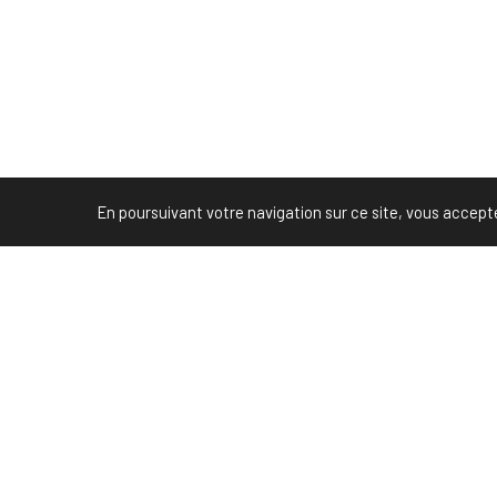
En poursuivant votre navigation sur ce site, vous acceptez 
-->
PREVIOUS POST (P)
Petites ventes entre amis, le social commerce a le 
Partenaire Marketing Facebook et membre de
l'Association des Agences-Conseils en