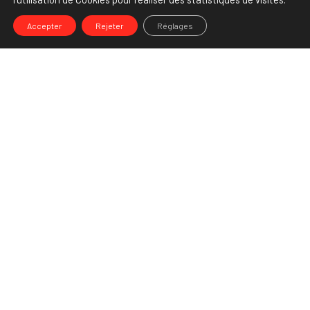
Accepter
Rejeter
Réglages
-->
Share
Partenaire Marketing Facebook et membre de l'Association des
Agences-Conseils en Communication. Et fiers de l'être !